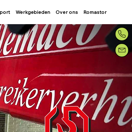
port
Werkgebieden
Over ons
Romastor