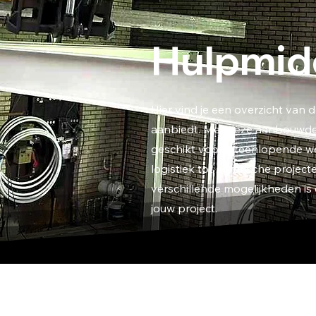
Hulpmid
Hier vind je een overzicht van
aanbiedt. Met deze aanbouwdel
geschikt voor uiteenlopende 
logistiek tot agrarische proje
verschillende mogelijkheden is e
jouw project.