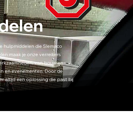
delen
 de hulpmiddelen die Slemaco
en maak je onze verreikers
werkzaamheden, van bouw en
cten en evenementen. Door de
r altijd een oplossing die past bij